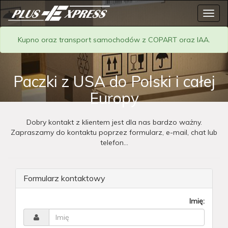
Toggl
navig
Kupno oraz transport samochodów z COPART oraz IAA.
Paczki z USA do Polski i całej
Europy
Dobry kontakt z klientem jest dla nas bardzo ważny.
Zapraszamy do kontaktu poprzez formularz, e-mail, chat lub
telefon...
Formularz kontaktowy
Imię: